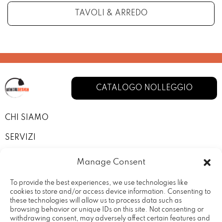
TAVOLI & ARREDO
CATALOGO NOLLEGGIO
CHI SIAMO
SERVIZI
I NOSTRI ALLESTIMENTI
Manage Consent
CONTATTI
To provide the best experiences, we use technologies like
cookies to store and/or access device information. Consenting to
PRIVACY POLICY
these technologies will allow us to process data such as
browsing behavior or unique IDs on this site. Not consenting or
TERMINI E CONDIZIONI
withdrawing consent, may adversely affect certain features and