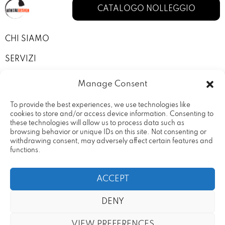
CATALOGO NOLLEGGIO
CHI SIAMO
SERVIZI
I NOSTRI ALLESTIMENTI
Manage Consent
CONTATTI
To provide the best experiences, we use technologies like
cookies to store and/or access device information. Consenting to
PRIVACY POLICY
these technologies will allow us to process data such as
browsing behavior or unique IDs on this site. Not consenting or
TERMINI E CONDIZIONI
withdrawing consent, may adversely affect certain features and
functions.
ACCEPT
DENY
Rental Design Srl Via Fratelli
20090 – Vimodrone (MI) Partita
Cervi, 19
IVA: 09686680969
VIEW PREFERENCES