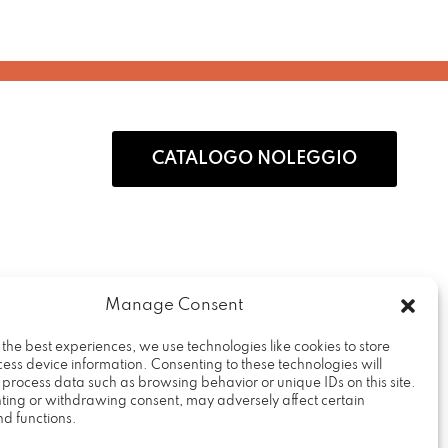
CATALOGO NOLEGGIO
Manage Consent
 the best experiences, we use technologies like cookies to store
ess device information. Consenting to these technologies will
Rental Design Srl
o process data such as browsing behavior or unique IDs on this site.
Via Fratelli Cervi, 19
ting or withdrawing consent, may adversely affect certain
nd functions.
20090 – Vimodrone (MI)