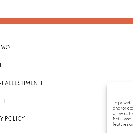
IAMO
I
RI ALLESTIMENTI
TTI
To provide
and/or acc
allow us t
Y POLICY
Not consen
features a