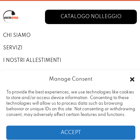
CATALOGO NOLLEGGIO
CHI SIAMO
SERVIZI
I NOSTRI ALLESTIMENTI
CONTATTI
Manage Consent
PRIVACY POLICY
To provide the best experiences, we use technologies like cookies
TERMINI E CONDIZIONI
to store and/or access device information. Consenting to these
technologies will allow us to process data such as browsing
behavior or unique IDs on this site. Not consenting or withdrawing
consent, may adversely affect certain features and functions.
ACCEPT
Rental Design Srl Via Fratelli
20090 – Vimodrone (MI) Partita