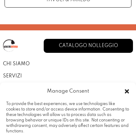
TAVOLI & ARREDO
CATALOGO NOLLEGGIO
CHI SIAMO
SERVIZI
I NOSTRI ALLESTIMENTI
Manage Consent
CONTATTI
To provide the best experiences, we use technologies like
cookies to store and/or access device information. Consenting to
PRIVACY POLICY
these technologies will allow us to process data such as
browsing behavior or unique IDs on this site. Not consenting or
TERMINI E CONDIZIONI
withdrawing consent, may adversely affect certain features and
functions.