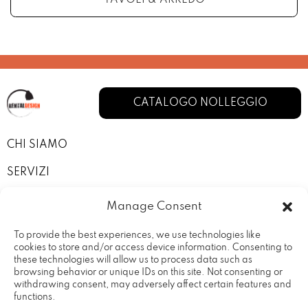
CATALOGO NOLLEGGIO
CHI SIAMO
SERVIZI
I NOSTRI ALLESTIMENTI
Manage Consent
CONTATTI
To provide the best experiences, we use technologies like
cookies to store and/or access device information. Consenting to
PRIVACY POLICY
these technologies will allow us to process data such as
browsing behavior or unique IDs on this site. Not consenting or
TERMINI E CONDIZIONI
withdrawing consent, may adversely affect certain features and
functions.