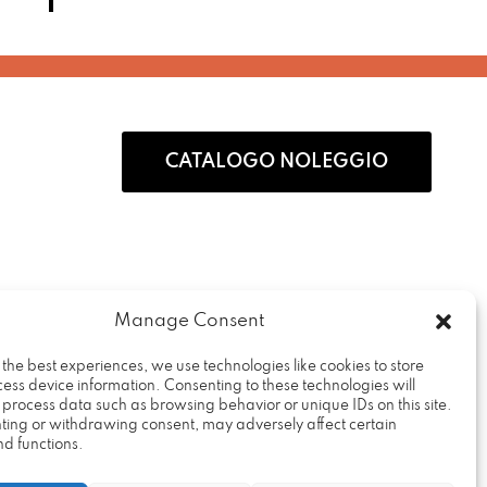
CATALOGO NOLEGGIO
Manage Consent
 the best experiences, we use technologies like cookies to store
ess device information. Consenting to these technologies will
Rental Design Srl
o process data such as browsing behavior or unique IDs on this site.
Via Fratelli Cervi, 19
ting or withdrawing consent, may adversely affect certain
nd functions.
20090 – Vimodrone (MI)