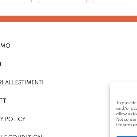
IAMO
I
RI ALLESTIMENTI
TTI
To provide
and/or acc
allow us t
Y POLICY
Not consen
features a