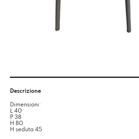
Descrizione
Dimensioni:
L 40
P 38
H 80
H seduta 45