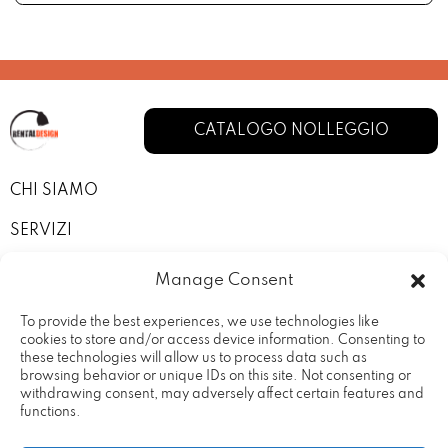
CATALOGO NOLLEGGIO
CHI SIAMO
SERVIZI
I NOSTRI ALLESTIMENTI
Manage Consent
CONTATTI
To provide the best experiences, we use technologies like
cookies to store and/or access device information. Consenting to
PRIVACY POLICY
these technologies will allow us to process data such as
browsing behavior or unique IDs on this site. Not consenting or
TERMINI E CONDIZIONI
withdrawing consent, may adversely affect certain features and
functions.