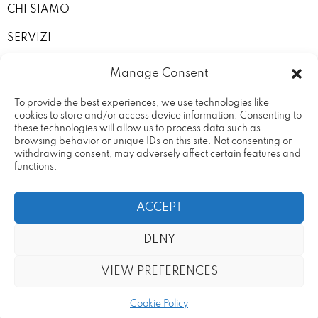
CHI SIAMO
SERVIZI
I NOSTRI ALLESTIMENTI
Manage Consent
CONTATTI
To provide the best experiences, we use technologies like
cookies to store and/or access device information. Consenting to
PRIVACY POLICY
these technologies will allow us to process data such as
browsing behavior or unique IDs on this site. Not consenting or
TERMINI E CONDIZIONI
withdrawing consent, may adversely affect certain features and
functions.
ACCEPT
DENY
Rental Design Srl Via Fratelli
20090 – Vimodrone (MI) Partita
Cervi, 19
IVA: 09686680969
VIEW PREFERENCES
Cookie Policy