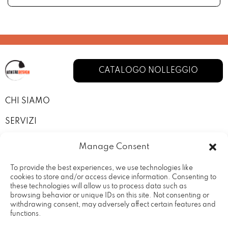
CATALOGO NOLLEGGIO
CHI SIAMO
SERVIZI
I NOSTRI ALLESTIMENTI
Manage Consent
CONTATTI
To provide the best experiences, we use technologies like
cookies to store and/or access device information. Consenting to
PRIVACY POLICY
these technologies will allow us to process data such as
browsing behavior or unique IDs on this site. Not consenting or
TERMINI E CONDIZIONI
withdrawing consent, may adversely affect certain features and
functions.