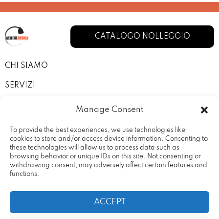
CATALOGO NOLLEGGIO
CHI SIAMO
SERVIZI
I NOSTRI ALLESTIMENTI
Manage Consent
CONTATTI
To provide the best experiences, we use technologies like
cookies to store and/or access device information. Consenting to
PRIVACY POLICY
these technologies will allow us to process data such as
browsing behavior or unique IDs on this site. Not consenting or
TERMINI E CONDIZIONI
withdrawing consent, may adversely affect certain features and
functions.
ACCEPT