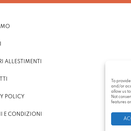
IAMO
I
RI ALLESTIMENTI
TTI
To provide
and/or acc
allow us t
Y POLICY
Not consen
features a
I E CONDIZIONI
AC