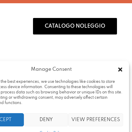
CATALOGO NOLEGGIO
Manage Consent
 the best experiences, we use technologies like cookies to store
ess device information. Consenting to these technologies will
Rental Design Srl
o process data such as browsing behavior or unique IDs on this site.
Via Fratelli Cervi, 19
ting or withdrawing consent, may adversely affect certain
nd functions.
20090 – Vimodrone (MI)
Partita IVA: 09686680969
CEPT
DENY
VIEW PREFERENCES