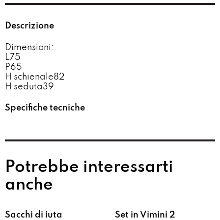
Descrizione
Dimensioni:
L75
P65
H schienale82
H seduta39
Specifiche tecniche
Potrebbe interessarti
anche
Sacchi di iuta
Set in Vimini 2