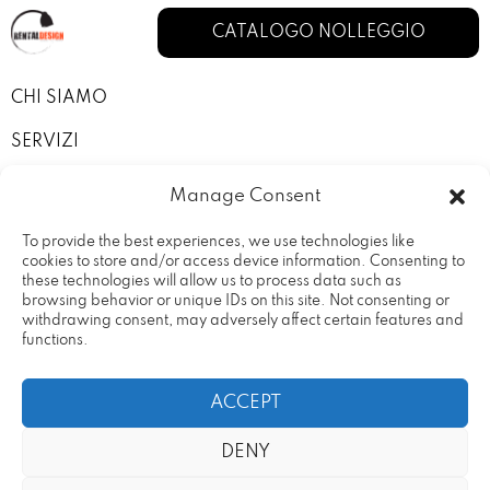
CATALOGO NOLLEGGIO
CHI SIAMO
SERVIZI
I NOSTRI ALLESTIMENTI
Manage Consent
CONTATTI
To provide the best experiences, we use technologies like
cookies to store and/or access device information. Consenting to
PRIVACY POLICY
these technologies will allow us to process data such as
browsing behavior or unique IDs on this site. Not consenting or
TERMINI E CONDIZIONI
withdrawing consent, may adversely affect certain features and
functions.
ACCEPT
DENY
Rental Design Srl Via Fratelli
20090 – Vimodrone (MI) Partita
Cervi, 19
IVA: 09686680969