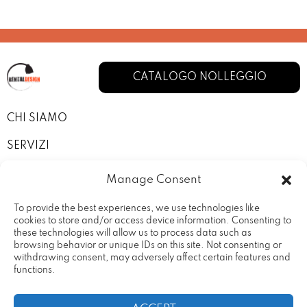
CATALOGO NOLLEGGIO
CHI SIAMO
SERVIZI
I NOSTRI ALLESTIMENTI
Manage Consent
CONTATTI
To provide the best experiences, we use technologies like
cookies to store and/or access device information. Consenting to
PRIVACY POLICY
these technologies will allow us to process data such as
browsing behavior or unique IDs on this site. Not consenting or
TERMINI E CONDIZIONI
withdrawing consent, may adversely affect certain features and
functions.