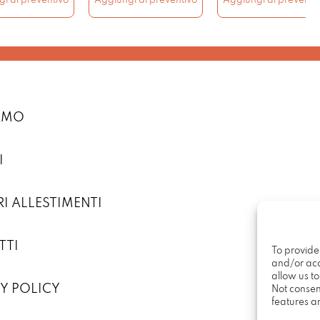
i al preventivo
Aggiungi al preventivo
Aggiungi al preventi
IAMO
I
RI ALLESTIMENTI
TTI
To provide
and/or acc
allow us t
Y POLICY
Not consen
features a