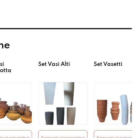
he
si
Set Vasi Alti
Set Vasetti
otta