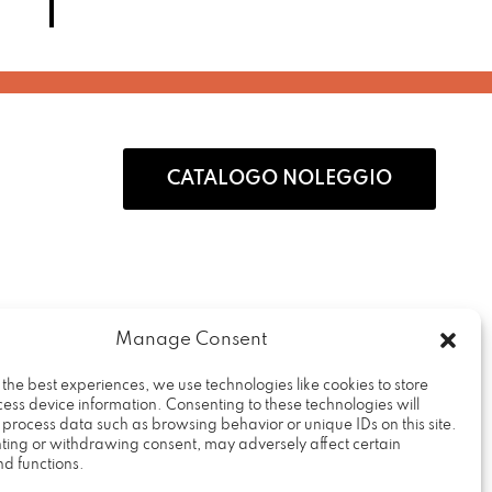
vo
Aggiungi al preventivo
Aggiungi al preventivo
Aggiun
CATALOGO NOLEGGIO
Manage Consent
 the best experiences, we use technologies like cookies to store
ess device information. Consenting to these technologies will
Rental Design Srl
o process data such as browsing behavior or unique IDs on this site.
Via Fratelli Cervi, 19
ting or withdrawing consent, may adversely affect certain
nd functions.