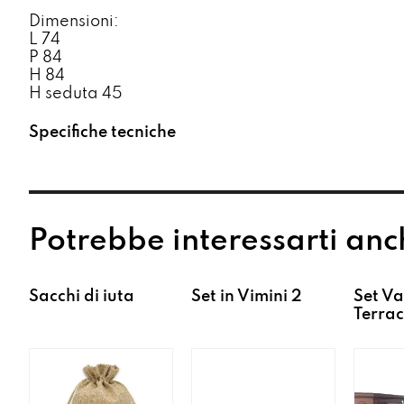
Dimensioni:
L 74
P 84
H 84
H seduta 45
Specifiche tecniche
Potrebbe interessarti anc
Sacchi di iuta
Set in Vimini 2
Set Va
Terrac