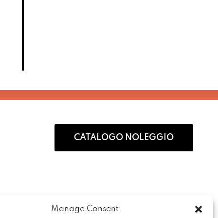
vo
Aggiungi al preventivo
Aggiungi al preventivo
Aggiun
CATALOGO NOLEGGIO
Manage Consent