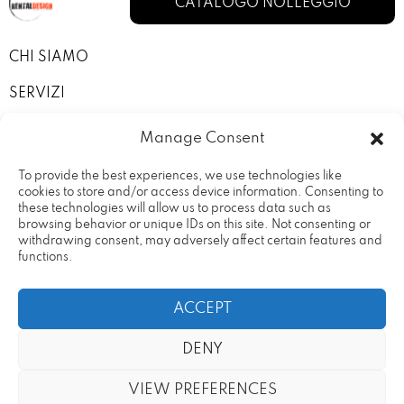
CATALOGO NOLLEGGIO
CHI SIAMO
SERVIZI
I NOSTRI ALLESTIMENTI
Manage Consent
CONTATTI
To provide the best experiences, we use technologies like
cookies to store and/or access device information. Consenting to
PRIVACY POLICY
these technologies will allow us to process data such as
browsing behavior or unique IDs on this site. Not consenting or
TERMINI E CONDIZIONI
withdrawing consent, may adversely affect certain features and
functions.
ACCEPT
DENY
Rental Design Srl Via Fratelli
20090 – Vimodrone (MI) Partita
Cervi, 19
IVA: 09686680969
VIEW PREFERENCES