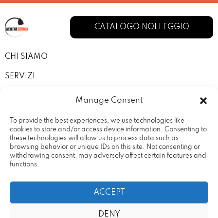
CATALOGO NOLLEGGIO
CHI SIAMO
SERVIZI
I NOSTRI ALLESTIMENTI
Manage Consent
CONTATTI
To provide the best experiences, we use technologies like
cookies to store and/or access device information. Consenting to
PRIVACY POLICY
these technologies will allow us to process data such as
browsing behavior or unique IDs on this site. Not consenting or
TERMINI E CONDIZIONI
withdrawing consent, may adversely affect certain features and
functions.
ACCEPT
DENY
Rental Design Srl Via Fratelli
20090 – Vimodrone (MI) Partita