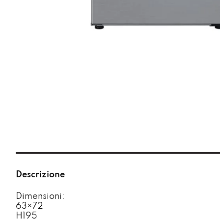
Descrizione
Dimensioni:
63×72
H195