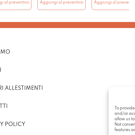
i al preventivo
Aggiungi al preventivo
Aggiungi al preventi
IAMO
I
RI ALLESTIMENTI
TTI
To provide
and/or acc
allow us t
Y POLICY
Not consen
features a