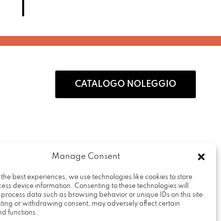
vo
Aggiungi al preventivo
Aggiungi al preventivo
Aggiun
CATALOGO NOLEGGIO
Manage Consent
 the best experiences, we use technologies like cookies to store
ess device information. Consenting to these technologies will
Rental Design Srl
o process data such as browsing behavior or unique IDs on this site.
Via Fratelli Cervi, 19
ting or withdrawing consent, may adversely affect certain
nd functions.