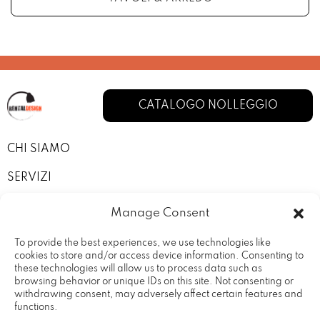
CATALOGO NOLLEGGIO
CHI SIAMO
SERVIZI
I NOSTRI ALLESTIMENTI
Manage Consent
CONTATTI
To provide the best experiences, we use technologies like
cookies to store and/or access device information. Consenting to
PRIVACY POLICY
these technologies will allow us to process data such as
browsing behavior or unique IDs on this site. Not consenting or
TERMINI E CONDIZIONI
withdrawing consent, may adversely affect certain features and
functions.