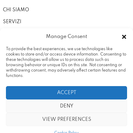
CHI SIAMO
SERVIZI
I NOSTRI ALLESTIMENTI
Manage Consent
CONTATTI
To provide the best experiences, we use technologies like
cookies to store and/or access device information. Consenting to
PRIVACY POLICY
these technologies will allow us to process data such as
browsing behavior or unique IDs on this site. Not consenting or
TERMINI E CONDIZIONI
withdrawing consent, may adversely affect certain features and
functions.
ACCEPT
DENY
Rental Design Srl Via Fratelli
20090 – Vimodrone (MI) Partita
Cervi, 19
IVA: 09686680969
VIEW PREFERENCES